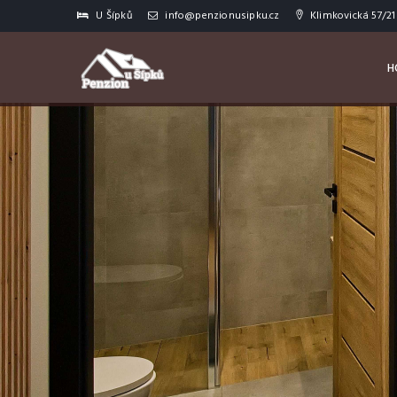
U Šípků
info@penzionusipku.cz
Klimkovická 57/21
H